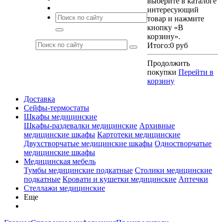
выберите в каталоге
интересующий
товар и нажмите
кнопку «В
корзину».
Итого:
0 руб
Продолжить
покупки
Перейти в
корзину
Доставка
Сейфы-термостаты
Шкафы медицинские
Шкафы-раздевалки медицинские
Архивные
медицинские шкафы
Картотеки медицинские
Двухстворчатые медицинские шкафы
Одностворчатые
медицинские шкафы
Медицинская мебель
Тумбы медицинские подкатные
Столики медицинские
подкатные
Кровати и кушетки медицинские
Аптечки
Стеллажи медицинские
Еще