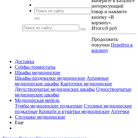
выберите в каталоге
интересующий
товар и нажмите
кнопку «В
корзину».
Итого:
0 руб
Продолжить
покупки
Перейти в
корзину
Доставка
Сейфы-термостаты
Шкафы медицинские
Шкафы-раздевалки медицинские
Архивные
медицинские шкафы
Картотеки медицинские
Двухстворчатые медицинские шкафы
Одностворчатые
медицинские шкафы
Медицинская мебель
Тумбы медицинские подкатные
Столики медицинские
подкатные
Кровати и кушетки медицинские
Аптечки
Стеллажи медицинские
Еще