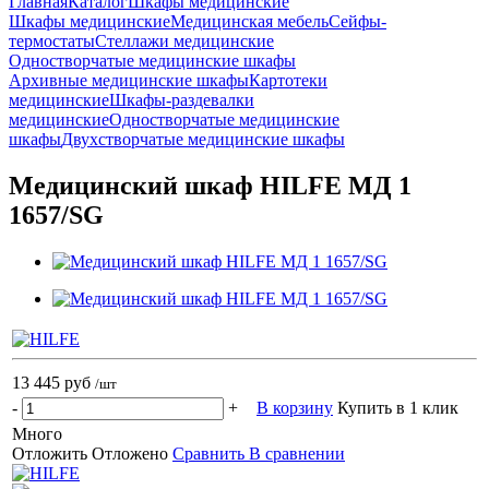
Главная
Каталог
Шкафы медицинские
Шкафы медицинские
Медицинская мебель
Сейфы-
термостаты
Стеллажи медицинские
Одностворчатые медицинские шкафы
Архивные медицинские шкафы
Картотеки
медицинские
Шкафы-раздевалки
медицинские
Одностворчатые медицинские
шкафы
Двухстворчатые медицинские шкафы
Медицинский шкаф HILFE МД 1
1657/SG
13 445 руб
/шт
-
+
В корзину
Купить в 1 клик
Много
Отложить
Отложено
Сравнить
В сравнении