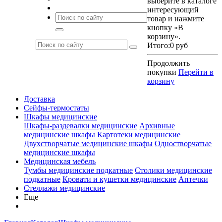
выберите в каталоге
интересующий
товар и нажмите
кнопку «В
корзину».
Итого:
0 руб
Продолжить
покупки
Перейти в
корзину
Доставка
Сейфы-термостаты
Шкафы медицинские
Шкафы-раздевалки медицинские
Архивные
медицинские шкафы
Картотеки медицинские
Двухстворчатые медицинские шкафы
Одностворчатые
медицинские шкафы
Медицинская мебель
Тумбы медицинские подкатные
Столики медицинские
подкатные
Кровати и кушетки медицинские
Аптечки
Стеллажи медицинские
Еще