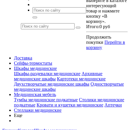
выберите в каталоге
интересующий
товар и нажмите
кнопку «В
корзину».
Итого:
0 руб
Продолжить
покупки
Перейти в
корзину
Доставка
Сейфы-термостаты
Шкафы медицинские
Шкафы-раздевалки медицинские
Архивные
медицинские шкафы
Картотеки медицинские
Двухстворчатые медицинские шкафы
Одностворчатые
медицинские шкафы
Медицинская мебель
Тумбы медицинские подкатные
Столики медицинские
подкатные
Кровати и кушетки медицинские
Аптечки
Стеллажи медицинские
Еще