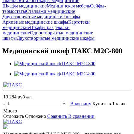
Главная
Каталог
Шкафы медицинские
Шкафы медицинские
Медицинская мебель
Сейфы-
термостаты
Стеллажи медицинские
Двухстворчатые медицинские шкафы
Архивные медицинские шкафы
Картотеки
медицинские
Шкафы-раздевалки
медицинские
Одностворчатые медицинские
шкафы
Двухстворчатые медицинские шкафы
Медицинский шкаф ПАКС М2С-800
19 284 руб
/шт
-
+
В корзину
Купить в 1 клик
Много
Отложить
Отложено
Сравнить
В сравнении