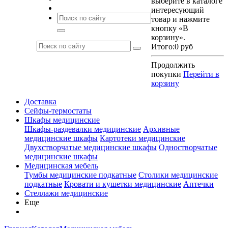
выберите в каталоге
интересующий
товар и нажмите
кнопку «В
корзину».
Итого:
0 руб
Продолжить
покупки
Перейти в
корзину
Доставка
Сейфы-термостаты
Шкафы медицинские
Шкафы-раздевалки медицинские
Архивные
медицинские шкафы
Картотеки медицинские
Двухстворчатые медицинские шкафы
Одностворчатые
медицинские шкафы
Медицинская мебель
Тумбы медицинские подкатные
Столики медицинские
подкатные
Кровати и кушетки медицинские
Аптечки
Стеллажи медицинские
Еще