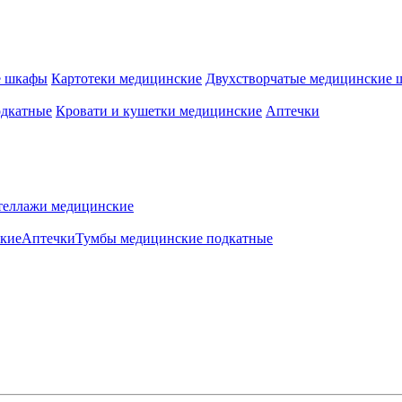
е шкафы
Картотеки медицинские
Двухстворчатые медицинские
одкатные
Кровати и кушетки медицинские
Аптечки
теллажи медицинские
ские
Аптечки
Тумбы медицинские подкатные